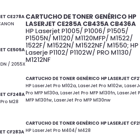
CARTUCHO DE TONER
GENÉRICO
HP
JET CE278A
LASERJET CE285A CB435A CB436A
/CANON
HP Laserjet P1005/ P1006/ P1505/
P1505N/ M1120/ M1120MFP/ M1522/
1522F/ M1522N/ M1522NF/ M1550; HP
JET CE505A
Laserje P1102/ P1102W/ PRO M1130/
M1212NF
5DN / 2055X
CARTUCHO DE TONER
GENÉRICO
HP LASERJET CF2
HP LaserJet Pro M102a, LaserJet Pro M102w, LaserJ
Pro MFP M130a, LaserJet Pro MFP M130fn, LaserJet 
JET CF248A
MFP M130fw, LaserJet Pro MFP M130nw
t Pro M28
CARTUCHO DE TONER
GENÉRICO
HP LASERJET
CF2
HP LaserJet Pro M404/ M428
JET
CF283A