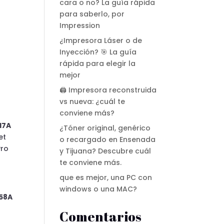
cara o no? La guía rápida
para saberlo, por
Impression
¿Impresora Láser o de
Inyección? 🎯 La guía
rápida para elegir la
mejor
🖨️ Impresora reconstruida
vs nueva: ¿cuál te
conviene más?
17A
¿Tóner original, genérico
et
o recargado en Ensenada
Pro
y Tijuana? Descubre cuál
te conviene más.
que es mejor, una PC con
windows o una MAC?
58A
Comentarios