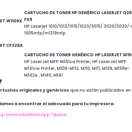
CARTUCHO DE TONER
HP
GENÉRICO
LASERJET
Q26
FX9
JET
W1105X
HP Laserjet 1010/1012/1015/1020/3015/ 3020/3030/
1005mfp/m1319mfp
JET
CF226A
CARTUCHO DE TONER
GENÉRICO
HP LASERJET
W15
HP LaserJet MFP: M141ca Printer, HP LaserJet MFP
M141cw Printer, M109-M112, M110, M111, M139, M139e-
M142e , M140, M141
?
rtuchos originales y genéricos
que no están publicados en 
damos a encontrar el adecuado para tu impresora.
pp Ensenada
WhatsApp Tijuana