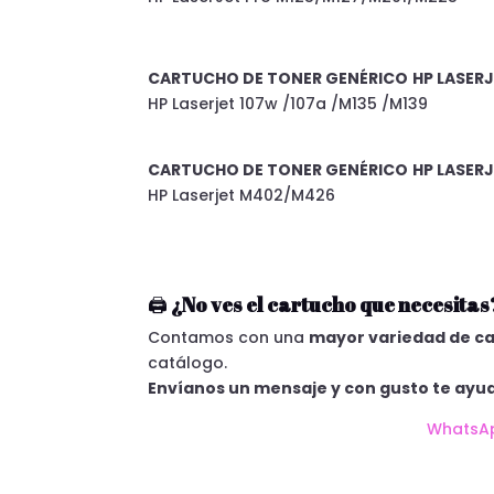
CARTUCHO DE TONER
GENÉRICO
HP LASER
HP Laserjet 107w /107a /M135 /M139
CARTUCHO DE TONER
GENÉRICO
HP LASER
HP Laserjet M402/M426
🖨️
¿No ves el cartucho que necesitas
Contamos con una
mayor variedad de ca
catálogo.
Envíanos un mensaje y con gusto te ayu
WhatsA