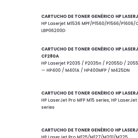
CARTUCHO DE TONER
GENÉRICO
HP LASER
HP Laserjet M1536 MPF/P1560/P1566/P1606
LBP06200D
CARTUCHO DE TONER
GENÉRICO
HP LASER
CF280A
HP Laserjet P2035 / P2035n / P2055D / 205
— HP400 / M401A / HP400MFP / M425DN
CARTUCHO DE TONER
GENÉRICO
HP LASER
HP LaserJet Pro MFP M15 series, HP LaserJe
series
CARTUCHO DE TONER
GENÉRICO
HP LASER
HP LaserJet Pro M125/M127/M201/M225